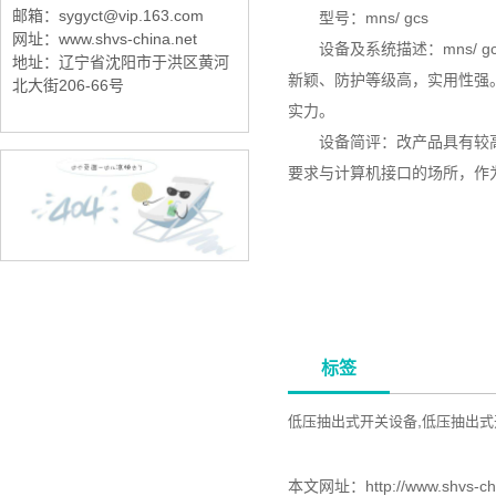
邮箱：
sygyct@vip.163.com
型号：mns/ gcs
网址：www.shvs-china.net
设备及系统描述：mns/ gc
地址：辽宁省沈阳市于洪区黄河
新颖、防护等级高，实用性强
北大街206-66号
实力。
设备简评：改产品具有较
要求与计算机接口的场所，作
标签
,
低压抽出式开关设备
低压抽出式
本文网址：
http://www.shvs-ch