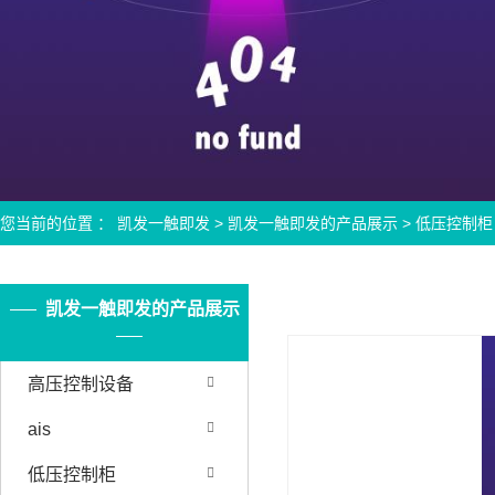
您当前的位置 ：
凯发一触即发
>
凯发一触即发的产品展示
>
低压控制柜
凯发一触即发的产品展示
高压控制设备
ais
低压控制柜