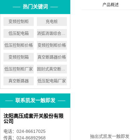
产品概述
热门关键词
变频控制柜
充电桩
低压配电箱
消弧消谐综合保护柜
低压控制柜价格
变频控制柜价格
变频控制箱
真空断路器价格
低压控制柜厂家
固封式真空断路器
真空断路器
低压配电箱厂家
联系凯发一触即发
沈阳高压成套开关股份有限
公司
电话：024-86617025
抽出式
凯发一触即发
传真：024-86892968