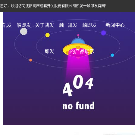
您好，欢迎访问沈阳高压成套开关股份有限公司凯发一触即发官网！
凯发一触即发
关于凯发一触
凯发一触即发
新闻中心
即发
的产品展示
|