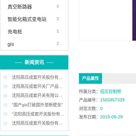
真空断路器
智能化箱式变电站
充电桩
gis
新闻资讯
沈阳高压成套开关股份有限公司企业新闻
产品属性
沈阳高压成套开关厂产品中标南京地铁工程
所属分类：
低压控制柜
沈阳高压成套开关有限公司 让地铁用上中国供电设备
产品编号：
1565857339
“国产gis打破国外垄断壁垒”
浏览次数：
0
“沈阳高压成套开关股份有限公司 ‘小个子’练就‘大本领’”
发布日期：
2019-08-29
沈阳高压成套开关股份有限公司叫板洋品牌