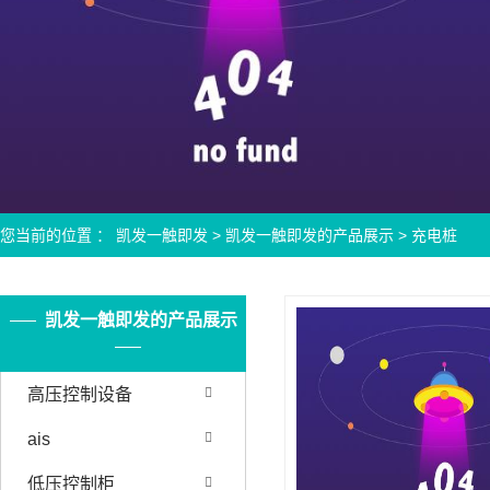
您当前的位置 ：
凯发一触即发
>
凯发一触即发的产品展示
>
充电桩
凯发一触即发的产品展示
高压控制设备
ais
低压控制柜