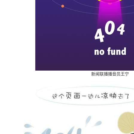
新闻联播播音员王宁