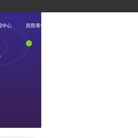
闻中心
资质荣誉
视频专区
厂房厂区
凯发一
的人
|