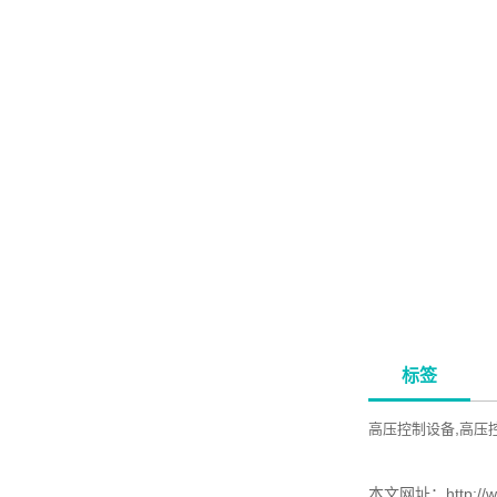
标签
,
高压控制设备
高压
本文网址：
http:/