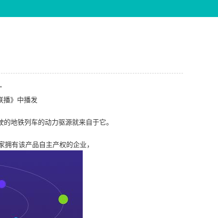
”
闻联播》中播发
行驶的地铁列车的动力驱源就来自于它。
家拥有该产品自主产权的企业，