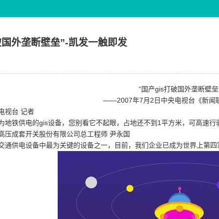
打破国外垄断壁垒”-凯发一触即发
“国产gis打破国外垄断壁垒
——2007年7月2日中央电视台《新
电视台 记者
为地铁供电的gis设备，您别看它不起眼，占地还不到1平方米，可高速
高压成套开关股份有限公司总工程师 尹永国
交通供电设备中最为关键的设备之一，目前，我们企业已成为世界上第四