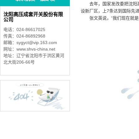
去年，国家发改委把沈阳
设新厂区，上7条达到国际先
沈阳高压成套开关股份有限
张文英说，“我们现在就
公司
电话：024-86617025
传真：024-86892968
邮箱：
sygyct@vip.163.com
网址：www.shvs-china.net
地址：辽宁省沈阳市于洪区黄河
北大街206-66号