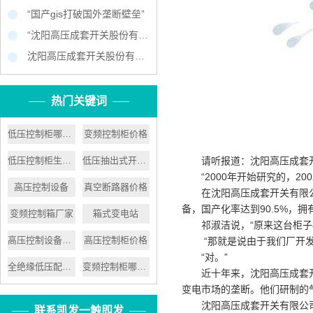
“国产gis打破国外垄断壁垒”
“沈阳高压成套开关股份有限公司 ‘小个子’练就‘大本领’”
沈阳高压成套开关股份有限公司叫板洋品牌
热门关键词
低压控制柜哪家好
变频控制柜价格
低压控制柜生产厂家
低压抽出式开关设备
请听报道：沈阳高压成套
“2000年开始研究的，2
高压控制设备
真空断路器价格
在沈阳高压成套开关有限
备，国产化率达到90.5%，
变频控制箱厂家
箱式变电站
祁淑洁说，“原来这台柜子8
高压控制设备价格
高压控制柜价格
“那就是说由于我们厂开
“对。”
全绝缘低压配电盘
变频控制柜哪家好
近十年来，沈阳高压成套
变电市场的垄断。他们研制的
沈阳高压成套开关有限公司
联系凯发一触即发