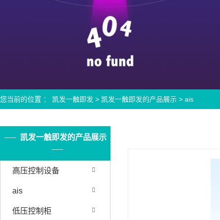
您当前的位置 ：
凯发一触即发
>
凯发一触即发的产品展示
>
ais
凯发一触即发的产品展示
高压控制设备
ais
低压控制柜