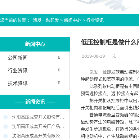
您当前的位置 ：
凯发一触即发
>
新闻中心
>
行业资讯
低压控制柜是做什么
新闻中心
2019-08-19
次
公司新闻
行业资讯
凯发一触即发
软启动控制
种起动模式和宽范围的电流、
技术资讯
此系列软启动柜配有主回
预留远控接点。远 控接点有起
把开关柜从抽屉柜中取出
新闻资讯
开关柜内和配电柜后面引出线
普通电流源型变频器的输
沈阳高压成套开关股份有限公司企业新闻
磁动势产生的电磁转矩，除了
沈阳高压成套开关厂产品中标南京地铁工程
会发生步进现象，在适当的条
沈阳高压成套开关有限公司 让地铁用上中国供电设备
相电动机中，产生脉动转矩的主