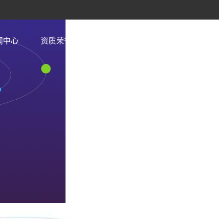
闻中心
资质荣誉
视频专区
厂房厂区
凯发一
的人
|