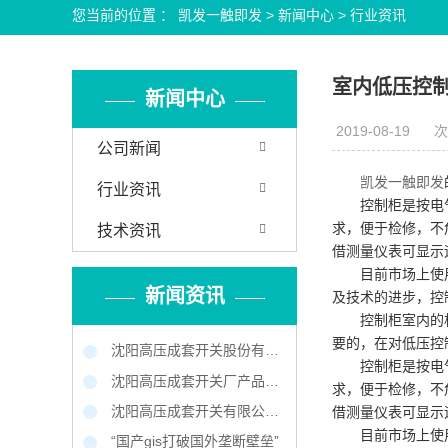
您当前的位置 ：
凯发一触即发
>
新闻中心
>
行业资讯
室内低压控制
新闻中心
2019-08-19
次
公司新闻
凯发一触即发
行业资讯
控制柜是按电
求，便于检修，不
技术资讯
借测量仪表可显示
目前市场上使
新闻资讯
及技术的进步，控
控制柜室内的
要的，在对低压控
沈阳高压成套开关股份有限公司企业新闻
控制柜是按电
沈阳高压成套开关厂产品中标南京地铁工程
求，便于检修，不
沈阳高压成套开关有限公司 让地铁用上中国供电设备
借测量仪表可显示
目前市场上使
“国产gis打破国外垄断壁垒”