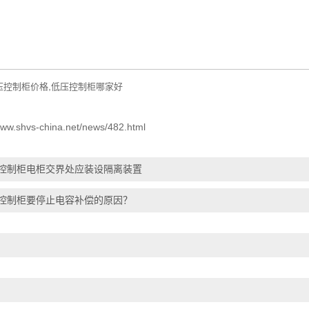
,
压控制柜价格
低压控制柜哪家好
/www.shvs-china.net/news/482.html
控制柜电柜交界处应装设隔离装置
控制柜要停止电容补偿的原因？