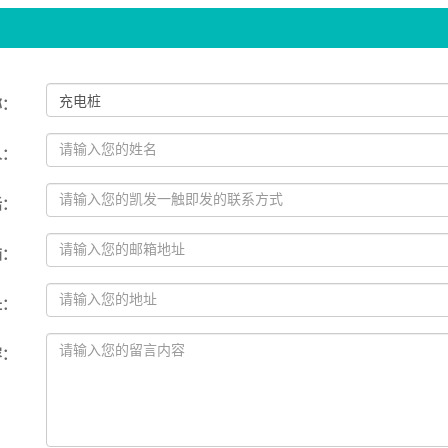
称
：
人
：
话
：
箱
：
址
：
容
：