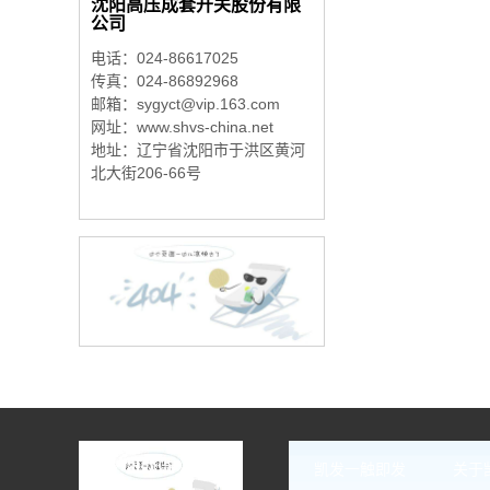
沈阳高压成套开关股份有限
公司
电话：024-86617025
传真：024-86892968
邮箱：
sygyct@vip.163.com
网址：www.shvs-china.net
地址：辽宁省沈阳市于洪区黄河
北大街206-66号
凯发一触即发
关于