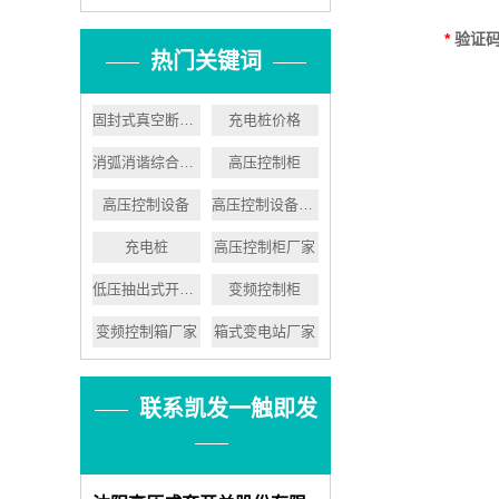
*
验证
热门关键词
固封式真空断路器
充电桩价格
消弧消谐综合保护柜
高压控制柜
高压控制设备
高压控制设备价格
充电桩
高压控制柜厂家
低压抽出式开关设备
变频控制柜
变频控制箱厂家
箱式变电站厂家
联系凯发一触即发