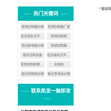
*
验证
热门关键词
变频控制箱价格
变频控制箱厂家
低压固定式开关设备
变频控制柜
低压配电箱价格
变频控制箱
高压控制设备
低压抽出式开关设备
变频控制柜哪家好
充电桩
高压控制柜价格
箱式变电站价格
联系凯发一触即发