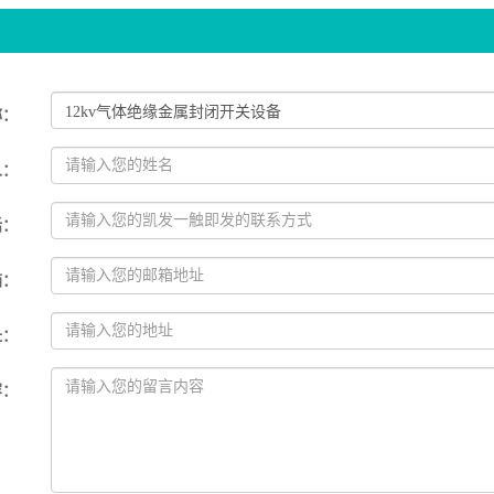
称
：
人
：
话
：
箱
：
址
：
容
：