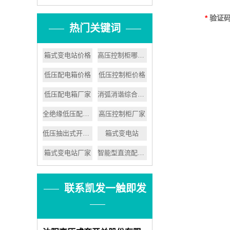
*
验证
热门关键词
箱式变电站价格
高压控制柜哪家好
低压配电箱价格
低压控制柜价格
低压配电箱厂家
消弧消谐综合保护柜
全绝缘低压配电盘
高压控制柜厂家
低压抽出式开关设备
箱式变电站
箱式变电站厂家
智能型直流配电屏
联系凯发一触即发