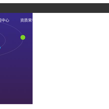
闻中心
资质荣誉
视频专区
厂房厂区
凯发一
的人
|