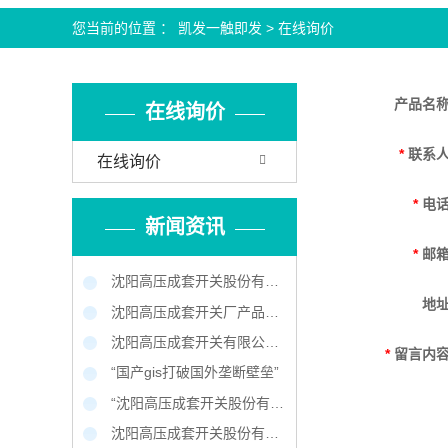
您当前的位置 ：
凯发一触即发
> 在线询价
产品名
在线询价
*
联系
在线询价
*
电
新闻资讯
*
邮
沈阳高压成套开关股份有限公司企业新闻
地
沈阳高压成套开关厂产品中标南京地铁工程
沈阳高压成套开关有限公司 让地铁用上中国供电设备
*
留言内
“国产gis打破国外垄断壁垒”
“沈阳高压成套开关股份有限公司 ‘小个子’练就‘大本领’”
沈阳高压成套开关股份有限公司叫板洋品牌