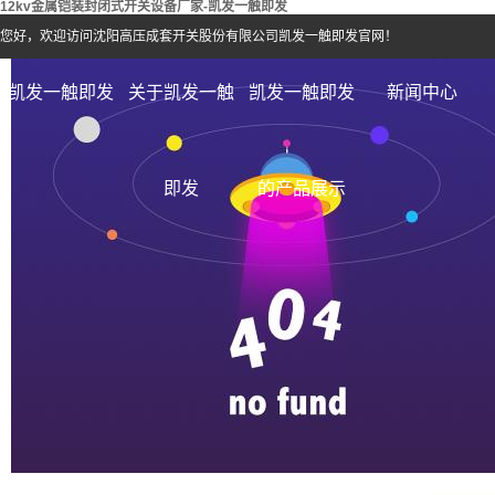
12kv金属铠装封闭式开关设备厂家-凯发一触即发
您好，欢迎访问沈阳高压成套开关股份有限公司凯发一触即发官网！
凯发一触即发
关于凯发一触
凯发一触即发
新闻中心
即发
的产品展示
|