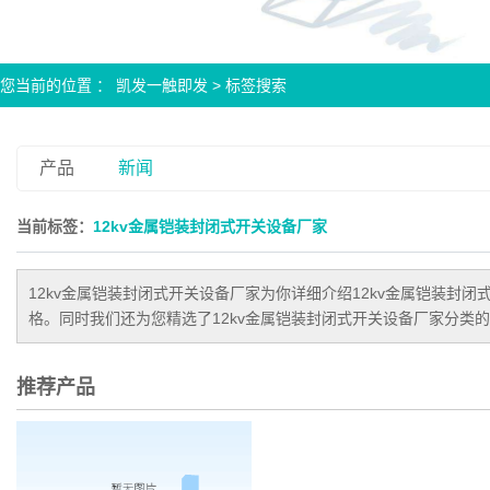
您当前的位置 ：
凯发一触即发
> 标签搜索
产品
新闻
当前标签：
12kv金属铠装封闭式开关设备厂家
12kv金属铠装封闭式开关设备厂家
为你详细介绍
12kv金属铠装封闭
格。同时我们还为您精选了
12kv金属铠装封闭式开关设备厂家
分类的
推荐产品