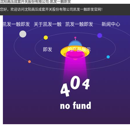
沈阳高压成套开关股份有限公司-凯发一触即发
您好，欢迎访问沈阳高压成套开关股份有限公司凯发一触即发官网！
凯发一触即发
关于凯发一触
凯发一触即发
新闻中心
即发
的产品展示
|