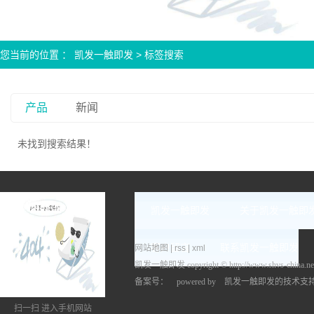
您当前的位置 ：
凯发一触即发
> 标签搜索
产品
新闻
未找到搜索结果！
凯发一触即发
关于凯发一触即
客户留言
联系凯发一触即发
网站地图
|
rss
|
xml
凯发一触即发 copyright © http://www.shv
备案号： powered by
凯发一触即发的技术支
扫一扫 进入手机网站