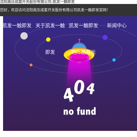
沈阳高压成套开关股份有限公司-凯发一触即发
您好，欢迎访问沈阳高压成套开关股份有限公司凯发一触即发官网！
凯发一触即发
关于凯发一触
凯发一触即发
新闻中心
即发
的产品展示
|