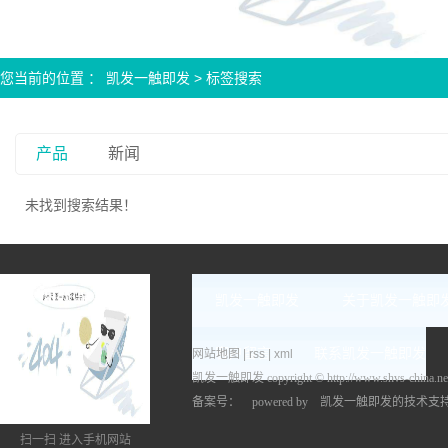
您当前的位置 ：
凯发一触即发
> 标签搜索
产品
新闻
未找到搜索结果！
凯发一触即发
关于凯发一触即
客户留言
联系凯发一触即发
网站地图
|
rss
|
xml
凯发一触即发 copyright © http://www.shv
备案号： powered by
凯发一触即发的技术支
扫一扫 进入手机网站