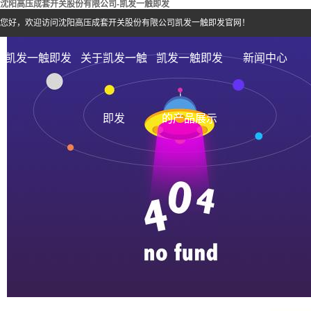
沈阳高压成套开关股份有限公司-凯发一触即发
您好，欢迎访问沈阳高压成套开关股份有限公司凯发一触即发官网！
凯发一触即发
关于凯发一触
凯发一触即发
新闻中心
即发
的产品展示
|