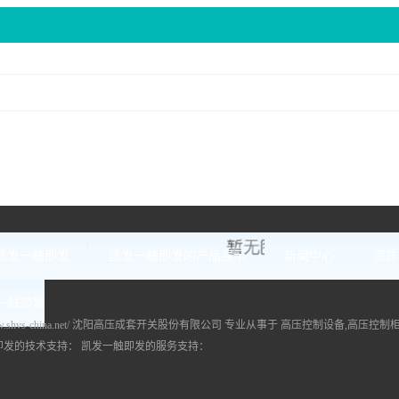
凯发一触即发
凯发一触即发的产品展示
新闻中心
资质
一触即发
//www.shvs-china.net/ 沈阳高压成套开关股份有限公司 专业从事于
高压控制设备
,
高压控制
即发的技术支持：
凯发一触即发的服务支持：