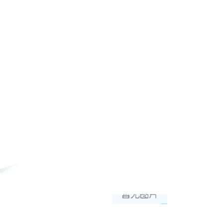
在线留言
|