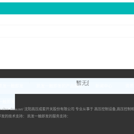
凯发一触即发
凯发一触即发的产品展示
新闻中心
资质
一触即发
//www.shvs-china.net/ 沈阳高压成套开关股份有限公司 专业从事于
高压控制设备
,
高压控制
即发的技术支持：
凯发一触即发的服务支持：