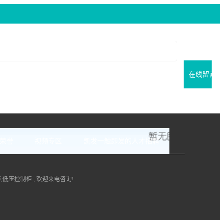
在线留言
荣誉
视频专区
凯发一触即发的人才招聘
柜
,
低压控制柜
, 欢迎来电咨询!